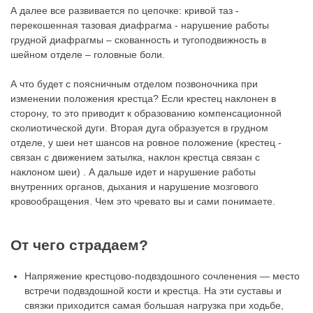
А далее все развивается по цепочке: кривой таз -
перекошенная тазовая диафрагма - нарушение работы
грудной диафрагмы – скованность и тугоподвижность в
шейном отделе – головные боли.
А что будет с поясничным отделом позвоночника при
изменении положения крестца? Если крестец наклонен в
сторону, то это приводит к образованию компенсационной
сколиотической дуги. Вторая дуга образуется в грудном
отделе, у шеи нет шансов на ровное положение (крестец -
связан с движением затылка, наклон крестца связан с
наклоном шеи) . А дальше идет и нарушение работы
внутренних органов, дыхания и нарушение мозгового
кровообращения. Чем это чревато вы и сами понимаете.
От чего страдаем?
Напряжение крестцово-подвздошного сочленения — место
встречи подвздошной кости и крестца. На эти суставы и
связки приходится самая большая нагрузка при ходьбе,