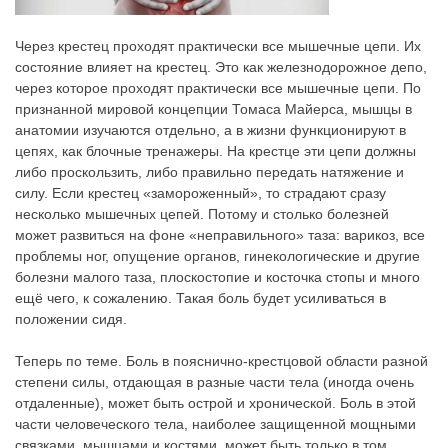
Через крестец проходят практически все мышечные цепи. Их
состояние влияет на крестец. Это как железнодорожное депо,
через которое проходят практически все мышечные цепи. По
признанной мировой концепции Томаса Майерса, мышцы в
анатомии изучаются отдельно, а в жизни функционируют в
цепях, как блочные тренажеры. На крестце эти цепи должны
либо проскользить, либо правильно передать натяжение и
силу. Если крестец «замороженный», то страдают сразу
несколько мышечных цепей. Потому и столько болезней
может развиться на фоне «неправильного» таза: варикоз, все
проблемы ног, опущение органов, гинекологические и другие
болезни малого таза, плоскостопие и косточка стопы и много
ещё чего, к сожалению. Такая боль будет усиливаться в
положении сидя.
Теперь по теме. Боль в пояснично-крестцовой области разной
степени силы, отдающая в разные части тела (иногда очень
отдаленные), может быть острой и хронической. Боль в этой
части человеческого тела, наиболее защищенной мощными
связками, мышцами и костями, может быть только в том