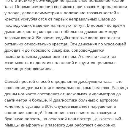
По статистике у 80% людей неправильное положение костей
таза. Первые изменения возникают при тазовом предлежании
у плода, далее асимметрия и положение тазовых костей и
крестца усугубляются от первых неправильных шагов до
последующих падений на «пятую точку». В норме - во время
дыхания крестец совершает небольшое движение между
тазовых костей. Во время ходьбы тазовые кости двигаются
ритмично относительно крестца. Эти движения по угасающей
доходят и до лобкового симфиза, сопровождаются
незначительным движением и в нем. А в жизни часто таз
«застывает» в одном из положений и крутится целиком в
пояснице при движении.
Самый простой способ определения дисфункции таза – это
сравнение длины ног или визуально по крыльям таза. Разница
длины ног часто составляет от нескольких миллиметров до
сантиметра и больше. И диагностика больных с артрозом
коленного сустава в 90% случаев выявляет нарушения в
состоянии крестца! Положение таза влияет на тазовую и
брюшную полость, на основной наш паттерн, дыхательный.
Мышцы диафрагмы и тазового дна работают синхронно.